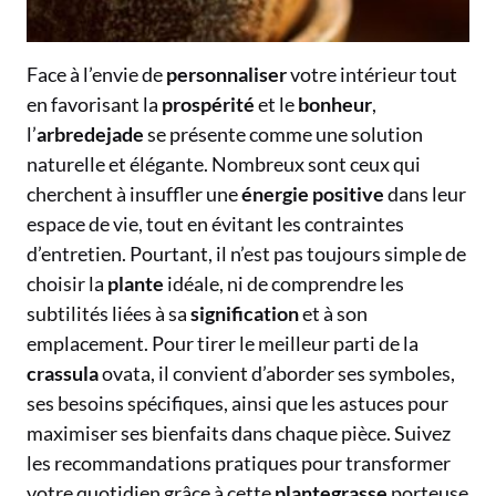
Face à l’envie de
personnaliser
votre intérieur tout
en favorisant la
prospérité
et le
bonheur
,
l’
arbredejade
se présente comme une solution
naturelle et élégante. Nombreux sont ceux qui
cherchent à insuffler une
énergie positive
dans leur
espace de vie, tout en évitant les contraintes
d’entretien. Pourtant, il n’est pas toujours simple de
choisir la
plante
idéale, ni de comprendre les
subtilités liées à sa
signification
et à son
emplacement. Pour tirer le meilleur parti de la
crassula
ovata, il convient d’aborder ses symboles,
ses besoins spécifiques, ainsi que les astuces pour
maximiser ses bienfaits dans chaque pièce. Suivez
les recommandations pratiques pour transformer
votre quotidien grâce à cette
plantegrasse
porteuse