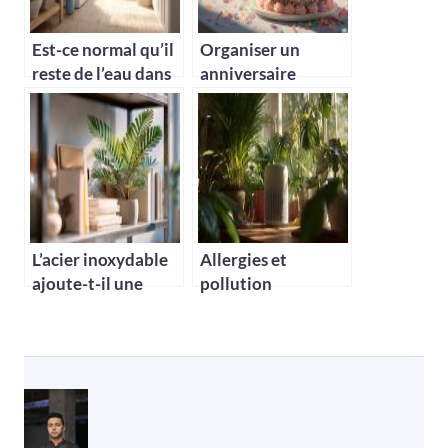
Est-ce normal qu’il
Organiser un
reste de l’eau dans
anniversaire
mon adoucisseur ?
mémorable : idées
de décoration et
déguisements pour
adultes
L’acier inoxydable
Allergies et
ajoute-t-il une
pollution
touche
intérieure : quels
supplémentaire au
appareils pour un
design d’intérieur ?
air plus sain chez
vous ?