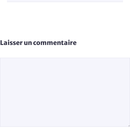
Laisser un commentaire
Commentaire