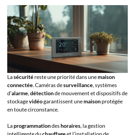
La
sécurité
reste une priorité dans une
maison
connectée
. Caméras de
surveillance
, systèmes
d’
alarme
,
détection
de mouvement et dispositifs de
stockage
vidéo
garantissent une
maison
protégée
en toute circonstance.
La
programmation
des
horaires
, la gestion
intelligente du
chauffage
et l’installation de