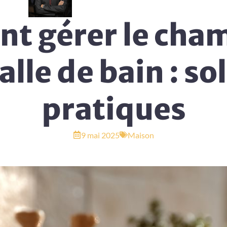
t gérer le cha
alle de bain : so
pratiques
9 mai 2025
Maison