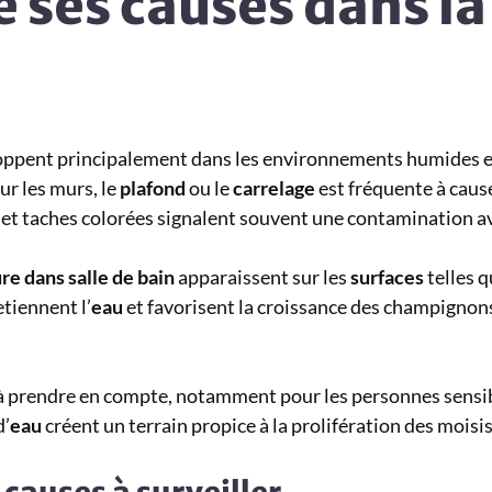
ses causes dans la 
oppent principalement dans les environnements humides e
ur les murs, le
plafond
ou le
carrelage
est fréquente à caus
et taches colorées signalent souvent une contamination a
re dans salle de bain
apparaissent sur les
surfaces
telles q
etiennent l’
eau
et favorisent la croissance des champignons.
à prendre en compte, notamment pour les personnes sensib
d’
eau
créent un terrain propice à la prolifération des moisi
 causes à surveiller