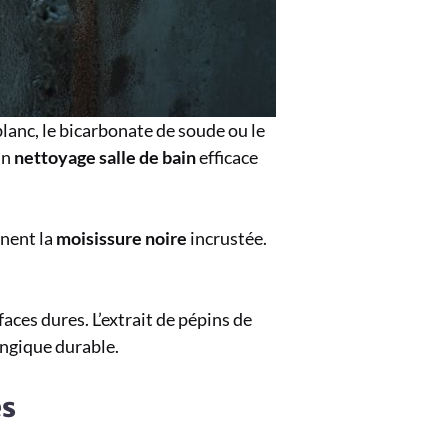
lanc, le bicarbonate de soude ou le
un
nettoyage salle de bain
efficace
inent la
moisissure noire
incrustée.
faces dures. L’extrait de pépins de
ongique durable.
es