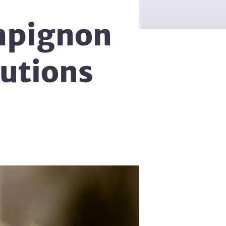
mpignon
lutions