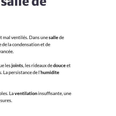
salle de
t mal ventilés. Dans une
salle
de
e de la condensation et de
vancée.
ue les
joints
, les rideaux de
douce
et
 La persistance de l’
humidite
les. La
ventilation
insuffisante, une
ssures.