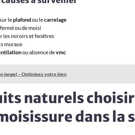
sur le
plafond
ou le
carrelage
nfermé ou de moisi
 les miroirs et fenêtres
ts muraux
ntilation
ou absence de
vmc
n langel – Optimisez votre bien
its naturels choisi
moisissure dans la s