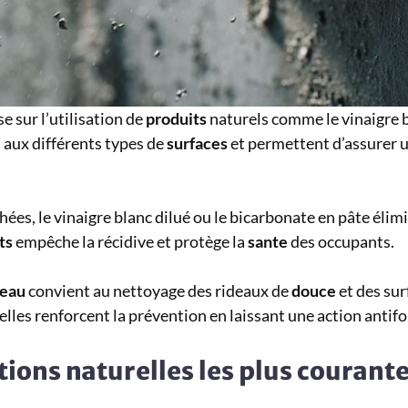
e sur l’utilisation de
produits
naturels comme le vinaigre b
 aux différents types de
surfaces
et permettent d’assurer 
hées, le vinaigre blanc dilué ou le bicarbonate en pâte élim
ts
empêche la récidive et protège la
sante
des occupants.
eau
convient au nettoyage des rideaux de
douce
et des sur
lles renforcent la prévention en laissant une action antif
ions naturelles les plus courant