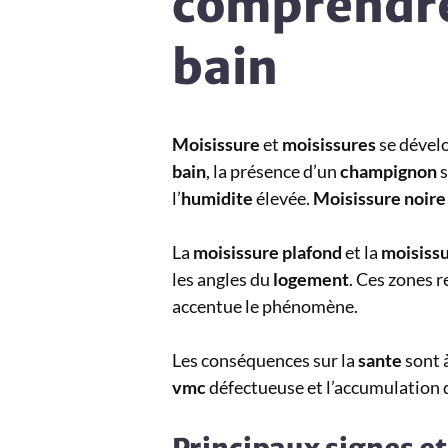
comprendre 
bain
Moisissure
et
moisissures
se dével
bain
, la présence d’un
champignon
s
l’
humidite
élevée.
Moisissure noire
La
moisissure plafond
et la
moisissu
les angles du
logement
. Ces zones r
accentue le phénomène.
Les conséquences sur la
sante
sont 
vmc
défectueuse et l’accumulation 
Principaux signes et