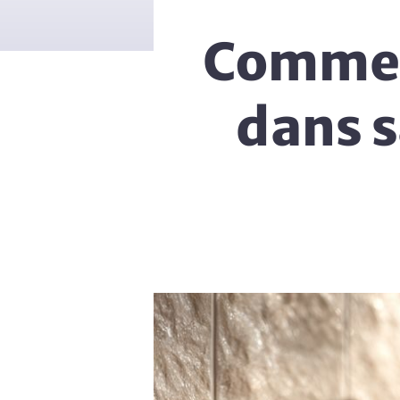
Commen
dans s