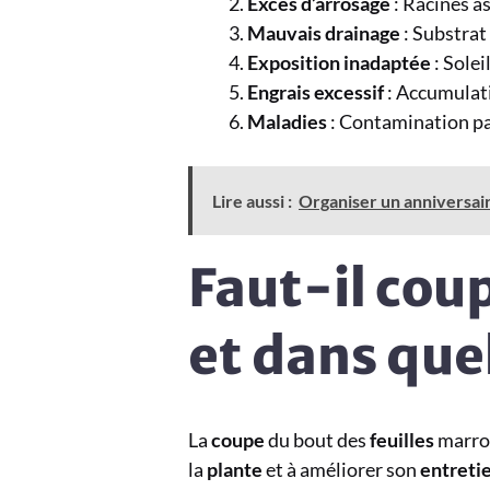
Excès d’arrosage
: Racines a
Mauvais drainage
: Substrat
Exposition inadaptée
: Solei
Engrais excessif
: Accumulati
Maladies
: Contamination pa
Lire aussi :
Organiser un anniversai
Faut-il cou
et dans que
La
coupe
du bout des
feuilles
marron
la
plante
et à améliorer son
entreti