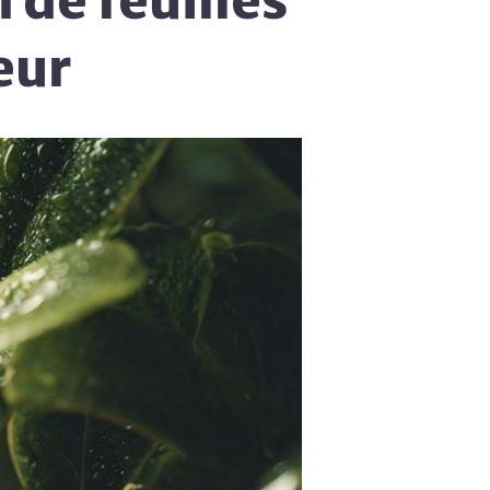
de feuilles
eur