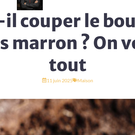
il couper le bo
es marron ? On v
tout
11 juin 2025
Maison