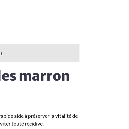
es
lles marron
pide aide à préserver la vitalité de
éviter toute récidive.