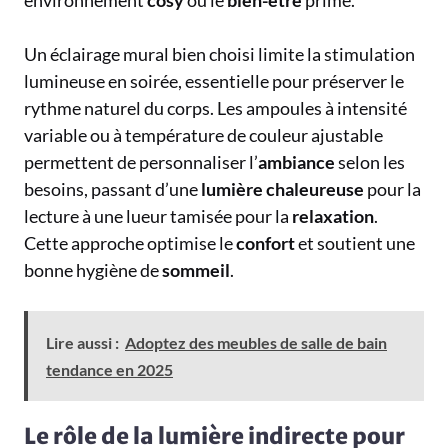
environnement
cosy
où le
bien-être
prime.
Un éclairage mural bien choisi limite la stimulation
lumineuse en soirée, essentielle pour préserver le
rythme naturel du corps. Les ampoules à intensité
variable ou à température de couleur ajustable
permettent de personnaliser l’
ambiance
selon les
besoins, passant d’une
lumière
chaleureuse
pour la
lecture à une lueur tamisée pour la
relaxation
.
Cette approche optimise le
confort
et soutient une
bonne hygiène de
sommeil
.
Lire aussi :
Adoptez des meubles de salle de bain
tendance en 2025
Le rôle de la lumière indirecte pour