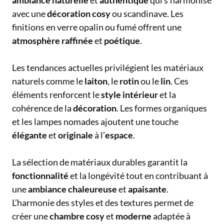
ambiance
naturelle
et
authentique
qui s’harmonise
avec une
décoration
cosy
ou scandinave. Les
finitions en verre opalin ou fumé offrent une
atmosphère
raffinée
et
poétique
.
Les tendances actuelles privilégient les matériaux
naturels comme le
laiton
, le
rotin
ou le
lin
. Ces
éléments renforcent le
style
intérieur
et la
cohérence de la
décoration
. Les formes organiques
et les lampes nomades ajoutent une touche
élégante
et
originale
à l’
espace
.
La sélection de matériaux durables garantit la
fonctionnalité
et la longévité tout en contribuant à
une
ambiance
chaleureuse
et
apaisante
.
L’harmonie des styles et des textures permet de
créer une
chambre
cosy
et
moderne
adaptée à