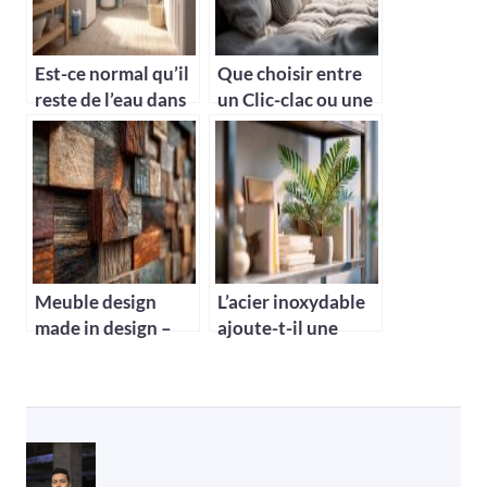
Est-ce normal qu’il
Que choisir entre
reste de l’eau dans
un Clic-clac ou une
mon adoucisseur ?
banquette BZ ?
Meuble design
L’acier inoxydable
made in design –
ajoute-t-il une
L’essence du style
touche
contemporain
supplémentaire au
design d’intérieur ?