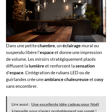
Dans une petite
chambre
, un
éclairage
mural ou
suspendu libère l’
espace
et donne une impression
de volume. Les miroirs stratégiquement placés
diffusent la
lumière
et renforcent la
sensation
d’
espace
. L’intégration de rubans LED ou de
guirlandes crée une
ambiance
chaleureuse
et
cosy
sans encombrer.
Lire aussi :
Une excellente idée cadeau pour Noël
à laquelle vous n’aviez probablement pas songé !