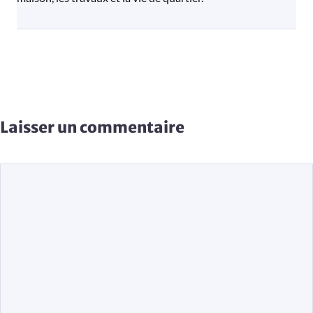
Laisser un commentaire
Commentaire