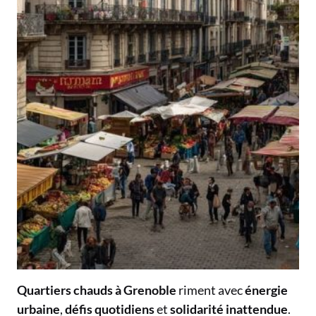
Quartiers chauds à Grenoble
riment avec
énergie
urbaine
,
défis quotidiens
et
solidarité inattendue
.