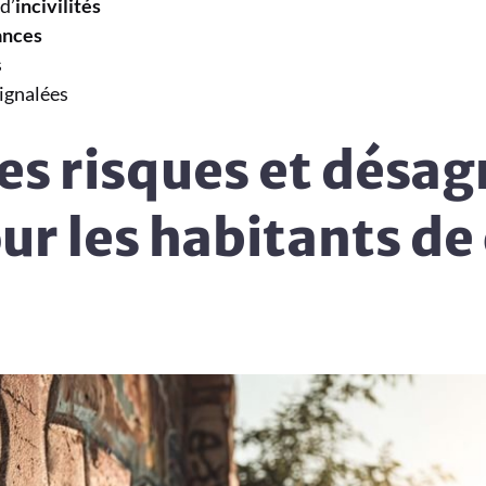
d’
incivilités
ances
s
ignalées
les risques et désa
ur les habitants de