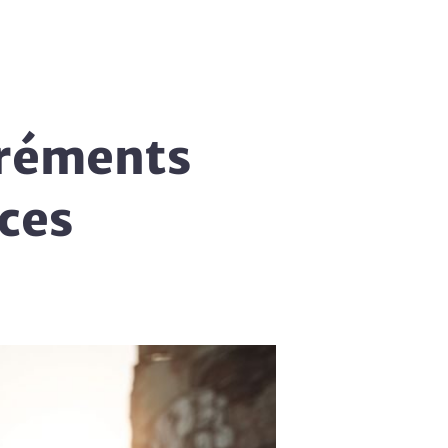
gréments
 ces