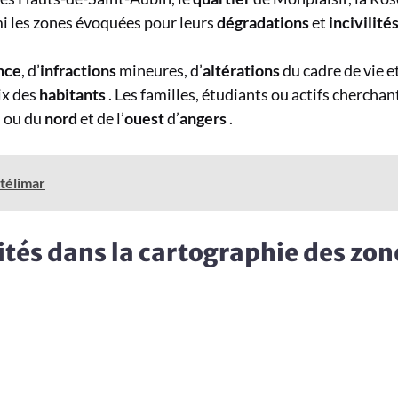
i les zones évoquées pour leurs
dégradations
et
incivilité
nce
, d’
infractions
mineures, d’
altérations
du cadre de vie e
ix des
habitants
. Les familles, étudiants ou actifs cherchant
e
ou du
nord
et de l’
ouest
d’
angers
.
télimar
cités dans la cartographie des zon