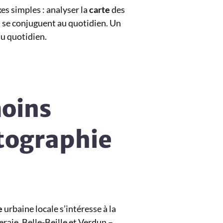
xes simples : analyser la
carte
des
é
se conjuguent au quotidien. Un
 du quotidien.
moins
rtographie
e
urbaine locale s’intéresse à la
eraie, Belle-Beille et Verdun –