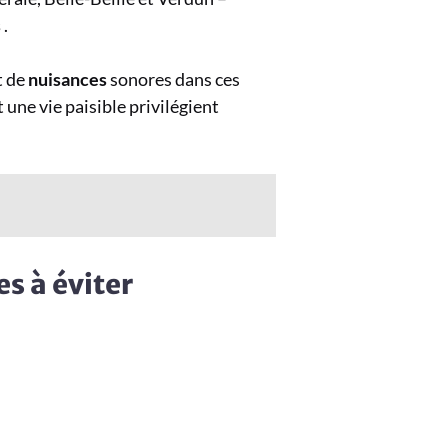
s
.
t de
nuisances
sonores dans ces
 une vie paisible privilégient
es à éviter