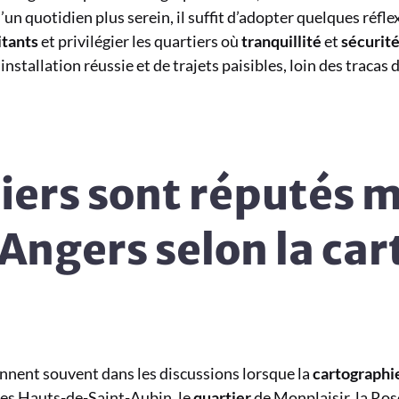
’un quotidien plus serein, il suffit d’adopter quelques réfle
itants
et privilégier les quartiers où
tranquillité
et
sécurit
 installation réussie et de trajets paisibles, loin des tracas
iers sont réputés 
à Angers selon la ca
nnent souvent dans les discussions lorsque la
cartographi
es Hauts-de-Saint-Aubin, le
quartier
de Monplaisir, la Ros