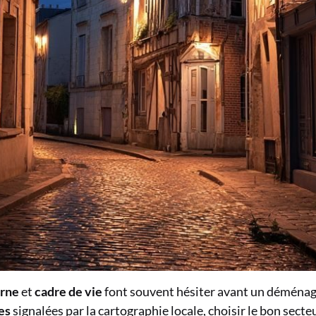
urne
et
cadre de vie
font souvent hésiter avant un déménag
es
signalées par la cartographie locale, choisir le bon secteu