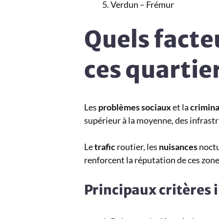
Verdun – Frémur
Quels facte
ces quartie
Les
problèmes sociaux
et la
crimina
supérieur à la moyenne, des infrast
Le
trafic
routier, les
nuisances
noctu
renforcent la réputation de ces zone
Principaux critères 