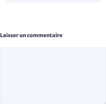
Laisser un commentaire
Commentaire