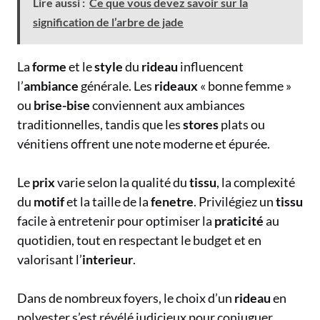
Lire aussi :
Ce que vous devez savoir sur la
signification de l’arbre de jade
La
forme
et le
style
du
rideau
influencent
l’
ambiance
générale. Les
rideaux
« bonne femme »
ou
brise-bise
conviennent aux ambiances
traditionnelles, tandis que les
stores
plats ou
vénitiens offrent une note moderne et épurée.
Le
prix
varie selon la qualité du
tissu
, la complexité
du
motif
et la taille de la
fenetre
. Privilégiez un
tissu
facile à entretenir pour optimiser la
praticité
au
quotidien, tout en respectant le budget et en
valorisant l’
interieur
.
Dans de nombreux foyers, le choix d’un
rideau
en
polyester s’est révélé judicieux pour conjuguer