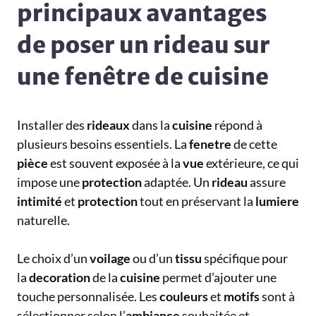
principaux avantages
de poser un rideau sur
une fenêtre de cuisine
Installer des
rideaux
dans la
cuisine
répond à
plusieurs besoins essentiels. La
fenetre
de cette
pièce
est souvent exposée à la
vue
extérieure, ce qui
impose une
protection
adaptée. Un
rideau
assure
intimité
et
protection
tout en préservant la
lumiere
naturelle.
Le choix d’un
voilage
ou d’un
tissu
spécifique pour
la
decoration
de la
cuisine
permet d’ajouter une
touche personnalisée. Les
couleurs
et
motifs
sont à
sélectionner selon l’
ambiance
souhaitée et