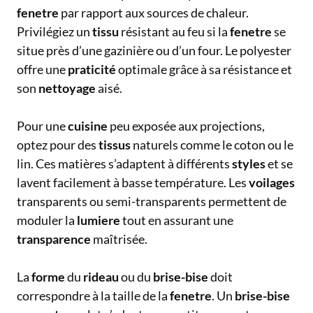
fenetre
par rapport aux sources de chaleur.
Privilégiez un
tissu
résistant au feu si la
fenetre
se
situe près d’une gazinière ou d’un four. Le polyester
offre une
praticité
optimale grâce à sa résistance et
son
nettoyage
aisé.
Pour une
cuisine
peu exposée aux projections,
optez pour des
tissus
naturels comme le coton ou le
lin. Ces matières s’adaptent à différents
styles
et se
lavent facilement à basse température. Les
voilages
transparents ou semi-transparents permettent de
moduler la
lumiere
tout en assurant une
transparence
maîtrisée.
La
forme
du
rideau
ou du
brise-bise
doit
correspondre à la taille de la
fenetre
. Un
brise-bise